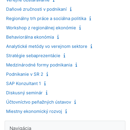
Daňové zručnosti v podnikaní
Regionálny trh práce a sociálna politika
Workshop z regionálnej ekonómie
Behaviorálna ekonómia
Analytické metódy vo verejnom sektore
Stratégie sebaprezentácie
Medzinárodné formy podnikania
Podnikanie v SR 2
SAP Konzultant 1
Diskusný seminár
Účtovníctvo peňažných ústavov
Miestny ekonomický rozvoj
Bloky
Preskočiť Navigácia
Navigácia