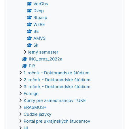
VerObs
Dzvp
Rtpasp
WzRE
BE
AMVS
Sk
letný semester
ING_prez_2022a
FiR
1. ročník - Doktorandské štúdium
2. ročník - Doktorandské štúdium
3. ročník - Doktorandské štúdium
Foreign
Kurzy pre zamestnancov TUKE
ERASMUS+
Cudzie jazyky
Portal pre ukrajinských študentov
HI