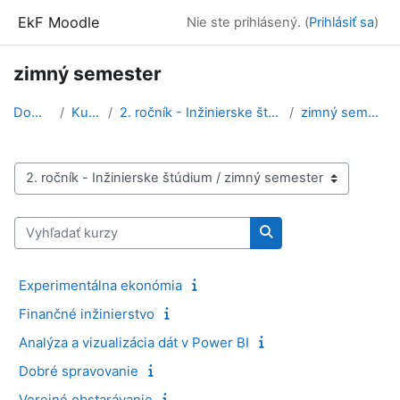
Preskočiť na hlavný obsah
EkF Moodle
Nie ste prihlásený. (
Prihlásiť sa
)
zimný semester
Domov
Kurzy
2. ročník - Inžinierske štúdium
zimný semester
Kategórie kurzov
Vyhľadať kurzy
Vyhľadať kurzy
Experimentálna ekonómia
Finančné inžinierstvo
Analýza a vizualizácia dát v Power BI
Dobré spravovanie
Verejné obstarávanie