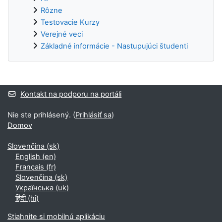
Rôzne
Testovacie Kurzy
Verejné veci
Základné informácie - Nastupujúci študenti
Dodatočné bloky
Kontakt na podporu na portáli
Nie ste prihlásený. (
Prihlásiť sa
)
Domov
Slovenčina ‎(sk)‎
English ‎(en)‎
Français ‎(fr)‎
Slovenčina ‎(sk)‎
Українська ‎(uk)‎
हिंदी ‎(hi)‎
Stiahnite si mobilnú aplikáciu