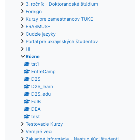
3. ročník - Doktorandské štúdium
Foreign
Kurzy pre zamestnancov TUKE
ERASMUS+
Cudzie jazyky
Portal pre ukrajinských študentov
HI
Rôzne
tst1
EntreCamp
D2S
D2S_learn
D2S_edu
FoIB
DEA
test
Testovacie Kurzy
Verejné veci
Základné informácie - Nastupujúci študenti