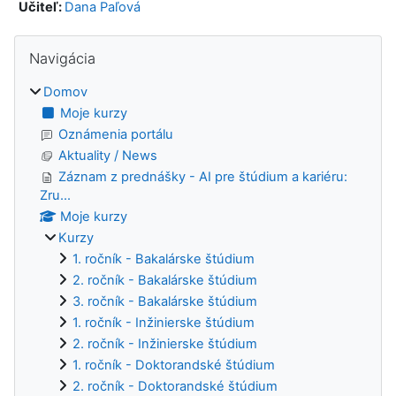
Učiteľ:
Dana Paľová
Bloky
Preskočiť Navigácia
Navigácia
Domov
Moje kurzy
Oznámenia portálu
Aktuality / News
Záznam z prednášky - AI pre štúdium a kariéru:
Zru...
Moje kurzy
Kurzy
1. ročník - Bakalárske štúdium
2. ročník - Bakalárske štúdium
3. ročník - Bakalárske štúdium
1. ročník - Inžinierske štúdium
2. ročník - Inžinierske štúdium
1. ročník - Doktorandské štúdium
2. ročník - Doktorandské štúdium