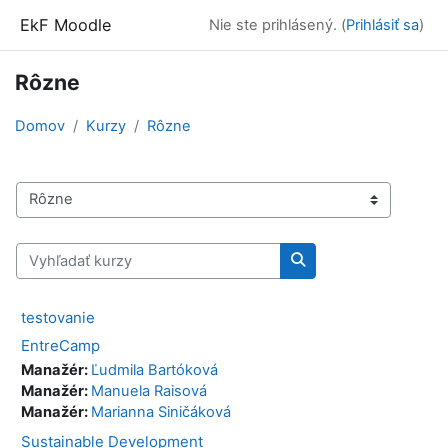
Preskočiť na hlavný obsah
EkF Moodle
Nie ste prihlásený. (
Prihlásiť sa
)
Rôzne
Domov
Kurzy
Rôzne
Kategórie kurzov
Vyhľadať kurzy
Vyhľadať kurzy
testovanie
EntreCamp
Manažér:
Ľudmila Bartóková
Manažér:
Manuela Raisová
Manažér:
Marianna Siničáková
Sustainable Development