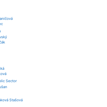
baničová
ec
s
vský
čák
čká
ková
lic Sector
ušan
ková Stašová