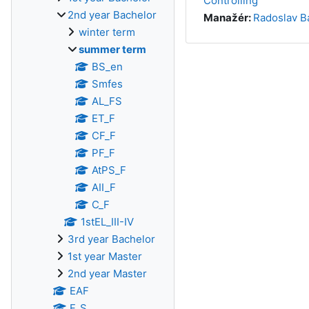
Controlling
2nd year Bachelor
Manažér:
Radoslav B
winter term
summer term
BS_en
Smfes
AL_FS
ET_F
CF_F
PF_F
AtPS_F
AII_F
C_F
1stEL_III-IV
3rd year Bachelor
1st year Master
2nd year Master
EAF
F_S