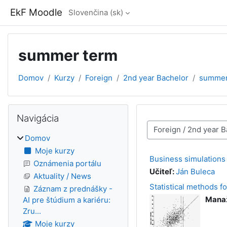
Preskočiť na hlavný obsah
EkF Moodle
Slovenčina ‎(sk)‎
summer term
Domov
Kurzy
Foreign
2nd year Bachelor
summer
Bloky
Preskočiť Navigácia
Navigácia
Kategórie kurzov
Domov
Moje kurzy
Business simulations
Oznámenia portálu
Učiteľ:
Ján Buleca
Aktuality / News
Statistical methods f
Záznam z prednášky -
Mana
AI pre štúdium a kariéru:
Zru...
Moje kurzy