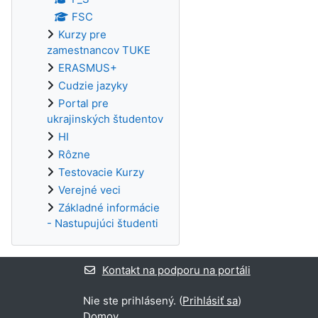
FSC
Kurzy pre
zamestnancov TUKE
ERASMUS+
Cudzie jazyky
Portal pre
ukrajinských študentov
HI
Rôzne
Testovacie Kurzy
Verejné veci
Základné informácie
- Nastupujúci študenti
Kontakt na podporu na portáli
Nie ste prihlásený. (
Prihlásiť sa
)
Domov