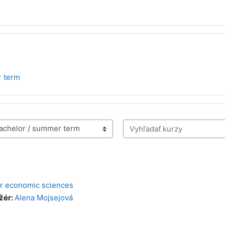
 term
Vyhľadať kurzy
or economic sciences
žér:
Alena Mojsejová