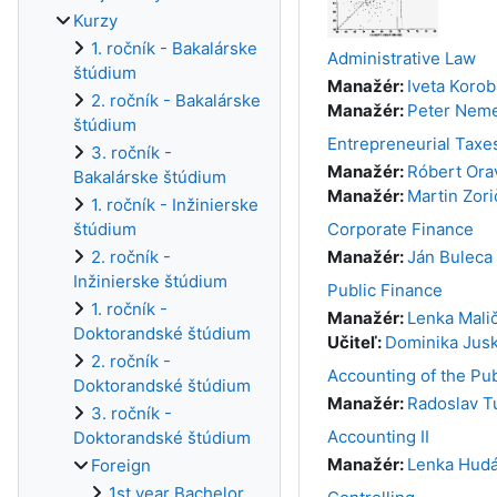
Kurzy
1. ročník - Bakalárske
Administrative Law
štúdium
Manažér:
Iveta Koro
2. ročník - Bakalárske
Manažér:
Peter Nem
štúdium
Entrepreneurial Taxe
3. ročník -
Manažér:
Róbert Ora
Bakalárske štúdium
Manažér:
Martin Zori
1. ročník - Inžinierske
Corporate Finance
štúdium
Manažér:
Ján Buleca
2. ročník -
Inžinierske štúdium
Public Finance
1. ročník -
Manažér:
Lenka Mali
Doktorandské štúdium
Učiteľ:
Dominika Jus
2. ročník -
Accounting of the Pub
Doktorandské štúdium
Manažér:
Radoslav T
3. ročník -
Accounting II
Doktorandské štúdium
Manažér:
Lenka Hudá
Foreign
1st year Bachelor