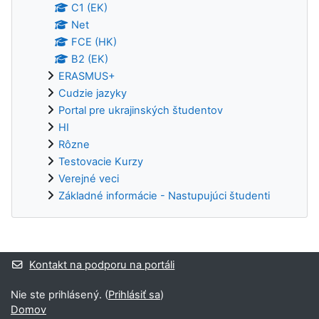
C1 (EK)
Net
FCE (HK)
B2 (EK)
ERASMUS+
Cudzie jazyky
Portal pre ukrajinských študentov
HI
Rôzne
Testovacie Kurzy
Verejné veci
Základné informácie - Nastupujúci študenti
Dodatočné bloky
Kontakt na podporu na portáli
Nie ste prihlásený. (
Prihlásiť sa
)
Domov