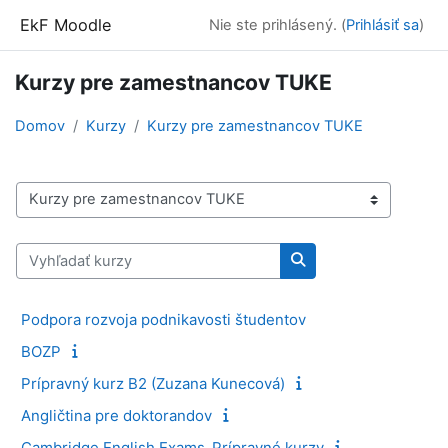
Preskočiť na hlavný obsah
EkF Moodle
Nie ste prihlásený. (
Prihlásiť sa
)
Kurzy pre zamestnancov TUKE
Domov
Kurzy
Kurzy pre zamestnancov TUKE
Kategórie kurzov
Vyhľadať kurzy
Vyhľadať kurzy
Podpora rozvoja podnikavosti študentov
BOZP
Prípravný kurz B2 (Zuzana Kunecová)
Angličtina pre doktorandov
Cambridge English Exams_Prípravné kurzy