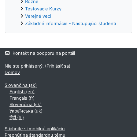
Rôzne
Testovacie Kurzy
Verejné veci
Základné informácie - Nastupujúci študenti
Dodatočné bloky
Kontakt na podporu na portáli
Nie ste prihlásený. (
Prihlásiť sa
)
Domov
Slovenčina ‎(sk)‎
English ‎(en)‎
Français ‎(fr)‎
Slovenčina ‎(sk)‎
Українська ‎(uk)‎
हिंदी ‎(hi)‎
Stiahnite si mobilnú aplikáciu
Prepnúť na štandardnú tému