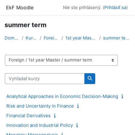
Preskočiť na hlavný obsah
EkF Moodle
Nie ste prihlásený. (
Prihlásiť sa
)
summer term
Domov
Kurzy
Foreign
1st year Master
summer term
Kategórie kurzov
Vyhľadať kurzy
Vyhľadať kurzy
Analytical Approaches in Economic Decision-Making
Risk and Uncertainty in Finance
Financial Derivatives
Innovation and Industrial Policy
Monetary Macroanalysis