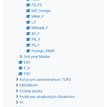
FD_FS
IaIP_foreign
MMA_F
I_F
MRAaM_F
BF_F
IPE_F
PS_F
Foreign_SMaP
2nd year Master
EAF
F_S
FSC
Kurzy pre zamestnancov TUKE
ERASMUS+
Cudzie jazyky
Portal pre ukrajinských študentov
HI