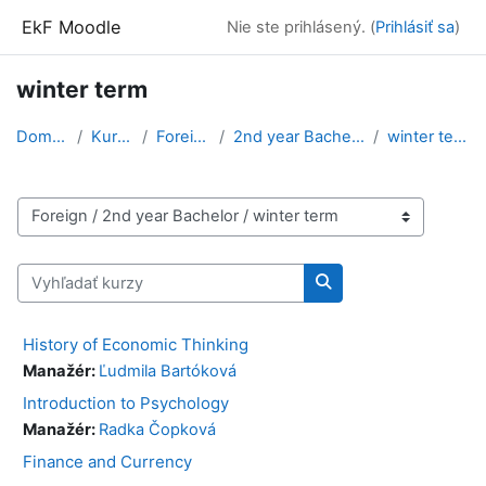
Preskočiť na hlavný obsah
EkF Moodle
Nie ste prihlásený. (
Prihlásiť sa
)
winter term
Domov
Kurzy
Foreign
2nd year Bachelor
winter term
Kategórie kurzov
Vyhľadať kurzy
Vyhľadať kurzy
History of Economic Thinking
Manažér:
Ľudmila Bartóková
Introduction to Psychology
Manažér:
Radka Čopková
Finance and Currency