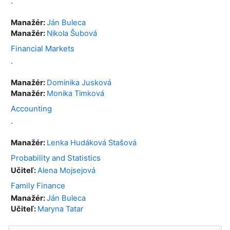
.
Manažér:
Ján Buleca
Manažér:
Nikola Šubová
Financial Markets
.
Manažér:
Dominika Jusková
Manažér:
Monika Timková
Accounting
.
Manažér:
Lenka Hudáková Stašová
Probability and Statistics
Učiteľ:
Alena Mojsejová
Family Finance
Manažér:
Ján Buleca
Učiteľ:
Maryna Tatar
Preskočiť Navigácia