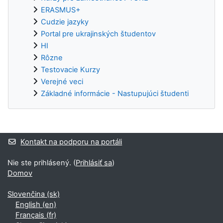
ERASMUS+
Cudzie jazyky
Portal pre ukrajinských študentov
HI
Rôzne
Testovacie Kurzy
Verejné veci
Základné informácie - Nastupujúci študenti
Dodatočné bloky
Kontakt na podporu na portáli
Nie ste prihlásený. (
Prihlásiť sa
)
Domov
Slovenčina ‎(sk)‎
English ‎(en)‎
Français ‎(fr)‎