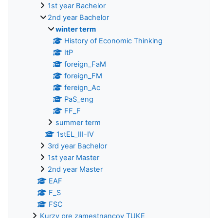
1st year Bachelor
2nd year Bachelor
winter term
History of Economic Thinking
ItP
foreign_FaM
foreign_FM
fereign_Ac
PaS_eng
FF_F
summer term
1stEL_III-IV
3rd year Bachelor
1st year Master
2nd year Master
EAF
F_S
FSC
Kurzy pre zamestnancov TUKE