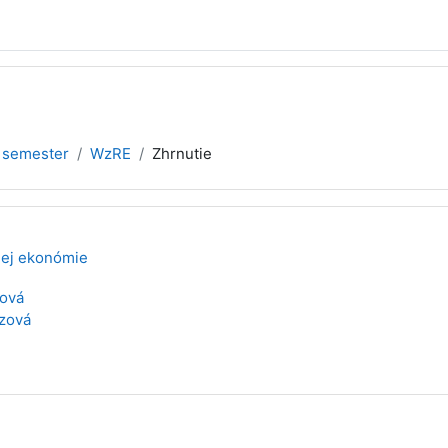
 semester
WzRE
Zhrnutie
nej ekonómie
ová
zová