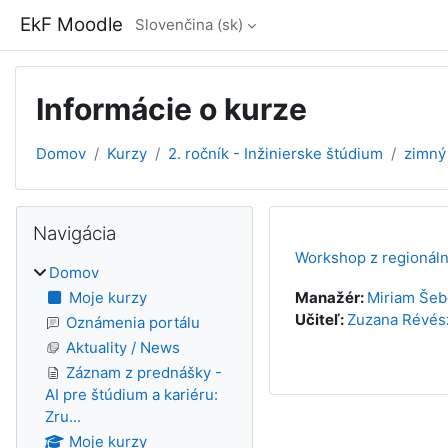
Preskočiť na hlavný obsah
EkF Moodle
Slovenčina ‎(sk)‎
Informácie o kurze
Domov
Kurzy
2. ročník - Inžinierske štúdium
zimný
Bloky
Preskočiť Navigácia
Navigácia
Workshop z regionál
Domov
Moje kurzy
Manažér:
Miriam Šeb
Učiteľ:
Zuzana Révés
Oznámenia portálu
Aktuality / News
Záznam z prednášky -
AI pre štúdium a kariéru:
Zru...
Moje kurzy