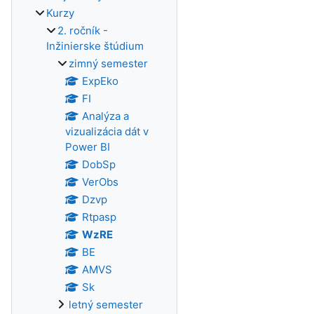
Kurzy
2. ročník -
Inžinierske štúdium
zimný semester
ExpEko
FI
Analýza a
vizualizácia dát v
Power BI
DobSp
VerObs
Dzvp
Rtpasp
WzRE
BE
AMVS
Sk
letný semester