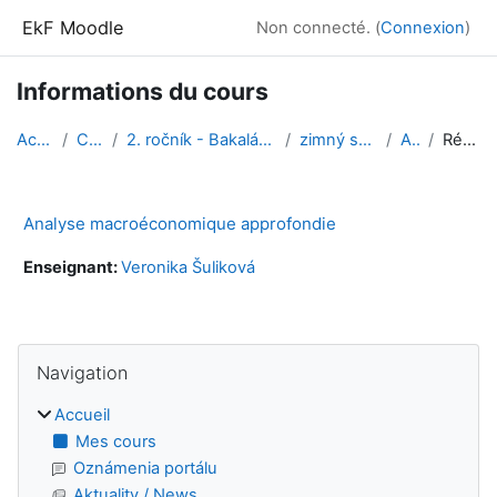
Passer au contenu principal
EkF Moodle
Non connecté. (
Connexion
)
Informations du cours
Accueil
Cours
2. ročník - Bakalárske štúdium
zimný semester
AmA
Résumé
Analyse macroéconomique approfondie
Enseignant:
Veronika Šuliková
Blocs
Passer Navigation
Navigation
Accueil
Mes cours
Oznámenia portálu
Aktuality / News