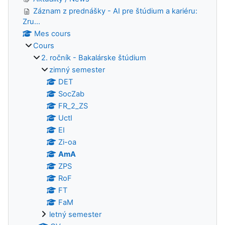
Záznam z prednášky - AI pre štúdium a kariéru:
Zru...
Mes cours
Cours
2. ročník - Bakalárske štúdium
zimný semester
DET
SocZab
FR_2_ZS
UctI
EI
Zi-oa
AmA
ZPS
RoF
FT
FaM
letný semester