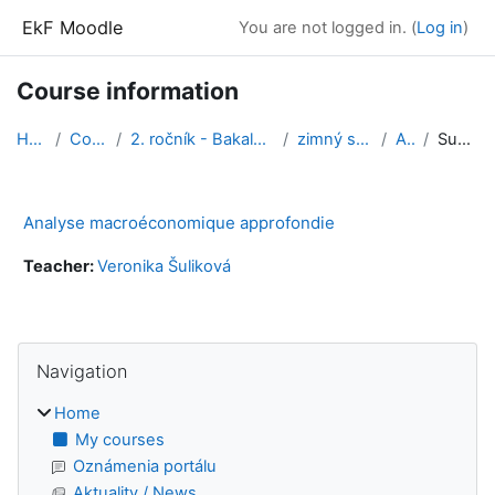
Skip to main content
EkF Moodle
You are not logged in. (
Log in
)
Course information
Home
Courses
2. ročník - Bakalárske štúdium
zimný semester
AmA
Summary
Analyse macroéconomique approfondie
Teacher:
Veronika Šuliková
Blocks
Skip Navigation
Navigation
Home
My courses
Oznámenia portálu
Aktuality / News