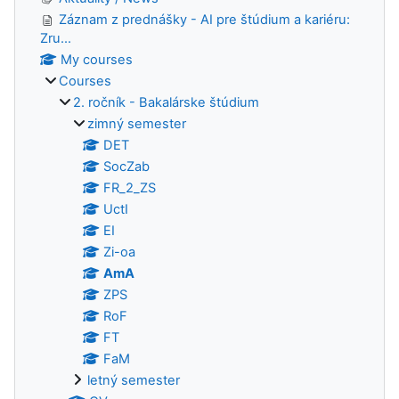
Záznam z prednášky - AI pre štúdium a kariéru:
Zru...
My courses
Courses
2. ročník - Bakalárske štúdium
zimný semester
DET
SocZab
FR_2_ZS
UctI
EI
Zi-oa
AmA
ZPS
RoF
FT
FaM
letný semester