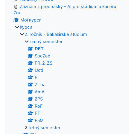
Záznam z prednášky - AI pre štúdium a kariéru:
Zru...
Мої курси
Курси
2. ročník - Bakalárske štúdium
zimný semester
DET
SocZab
FR_2_ZS
UctI
EI
Zi-oa
AmA
ZPS
RoF
FT
FaM
letný semester