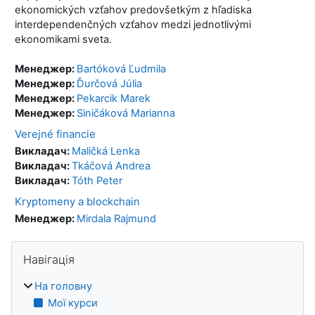
ekonomických vzťahov predovšetkým z hľadiska
interdependenčných vzťahov medzi jednotlivými
ekonomikami sveta.
Менеджер:
Bartóková Ľudmila
Менеджер:
Ďurčová Júlia
Менеджер:
Pekarcik Marek
Менеджер:
Siničáková Marianna
Verejné financie
Викладач:
Maličká Lenka
Викладач:
Tkáčová Andrea
Викладач:
Tóth Peter
Kryptomeny a blockchain
Менеджер:
Mirdala Rajmund
Блоки
Пропустити Навігація
Навігація
На головну
Мої курси