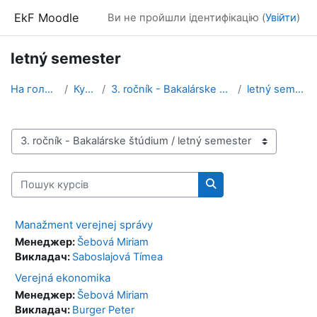
Перейти до головного вмісту
EkF Moodle
Ви не пройшли ідентифікацію (
Увійти
)
letný semester
На головну
Курси
3. ročník - Bakalárske štúdium
letný semester
Категорії курсів
Пошук курсів
Пошук курсів
Manažment verejnej správy
Менеджер:
Šebová Miriam
Викладач:
Saboslajová Tímea
Verejná ekonomika
Менеджер:
Šebová Miriam
Викладач:
Burger Peter