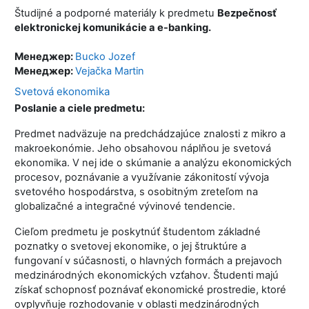
Študijné a podporné materiály k predmetu
Bezpečnosť
elektronickej komunikácie a e-banking.
Менеджер:
Bucko Jozef
Менеджер:
Vejačka Martin
Svetová ekonomika
Poslanie a ciele predmetu:
Predmet nadväzuje na predchádzajúce znalosti z mikro a
makroekonómie. Jeho obsahovou náplňou je svetová
ekonomika. V nej ide o skúmanie a analýzu ekonomických
procesov, poznávanie a využívanie zákonitostí vývoja
svetového hospodárstva, s osobitným zreteľom na
globalizačné a integračné vývinové tendencie.
Cieľom predmetu je poskytnúť študentom základné
poznatky o svetovej ekonomike, o jej štruktúre a
fungovaní v súčasnosti, o hlavných formách a prejavoch
medzinárodných ekonomických vzťahov. Študenti majú
získať schopnosť poznávať ekonomické prostredie, ktoré
ovplyvňuje rozhodovanie v oblasti medzinárodných