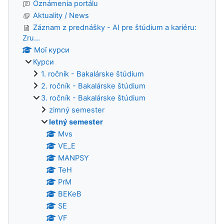
Oznámenia portálu
Aktuality / News
Záznam z prednášky - AI pre štúdium a kariéru:
Zru...
Мої курси
Курси
1. ročník - Bakalárske štúdium
2. ročník - Bakalárske štúdium
3. ročník - Bakalárske štúdium
zimný semester
letný semester
Mvs
VE_E
MANPSY
TeH
PrM
BEKeB
SE
VF