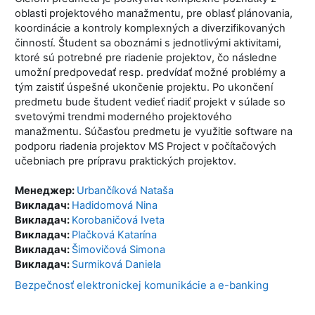
oblasti projektového manažmentu, pre oblasť plánovania,
koordinácie a kontroly komplexných a diverzifikovaných
činností. Študent sa oboznámi s jednotlivými aktivitami,
ktoré sú potrebné pre riadenie projektov, čo následne
umožní predpovedať resp. predvídať možné problémy a
tým zaistiť úspešné ukončenie projektu. Po ukončení
predmetu bude študent vedieť riadiť projekt v súlade so
svetovými trendmi moderného projektového
manažmentu. Súčasťou predmetu je využitie software na
podporu riadenia projektov MS Project v počítačových
učebniach pre prípravu praktických projektov.
Менеджер:
Urbančíková Nataša
Викладач:
Hadidomová Nina
Викладач:
Korobaničová Iveta
Викладач:
Plačková Katarína
Викладач:
Šimovičová Simona
Викладач:
Surmiková Daniela
Bezpečnosť elektronickej komunikácie a e-banking