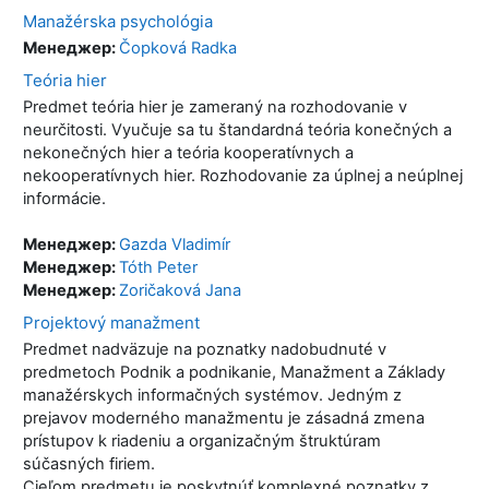
Manažérska psychológia
Менеджер:
Čopková Radka
Teória hier
Predmet teória hier je zameraný na rozhodovanie v
neurčitosti. Vyučuje sa tu štandardná teória konečných a
nekonečných hier a teória kooperatívnych a
nekooperatívnych hier. Rozhodovanie za úplnej a neúplnej
informácie.
Менеджер:
Gazda Vladimír
Менеджер:
Tóth Peter
Менеджер:
Zoričaková Jana
Projektový manažment
Predmet nadväzuje na poznatky nadobudnuté v
predmetoch Podnik a podnikanie, Manažment a Základy
manažérskych informačných systémov. Jedným z
prejavov moderného manažmentu je zásadná zmena
prístupov k riadeniu a organizačným štruktúram
súčasných firiem.
Cieľom predmetu je poskytnúť komplexné poznatky z