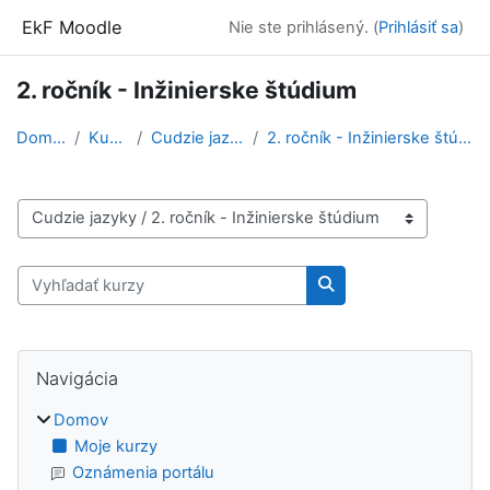
Preskočiť na hlavný obsah
EkF Moodle
Nie ste prihlásený. (
Prihlásiť sa
)
2. ročník - Inžinierske štúdium
Domov
Kurzy
Cudzie jazyky
2. ročník - Inžinierske štúdium
Kategórie kurzov
Vyhľadať kurzy
Vyhľadať kurzy
Bloky
Preskočiť Navigácia
Navigácia
Domov
Moje kurzy
Oznámenia portálu