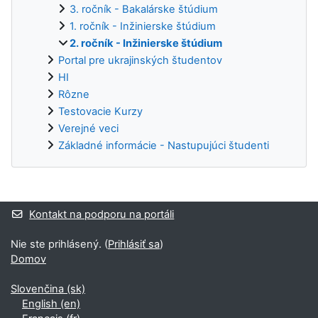
3. ročník - Bakalárske štúdium
1. ročník - Inžinierske štúdium
2. ročník - Inžinierske štúdium
Portal pre ukrajinských študentov
HI
Rôzne
Testovacie Kurzy
Verejné veci
Základné informácie - Nastupujúci študenti
Dodatočné bloky
Kontakt na podporu na portáli
Nie ste prihlásený. (
Prihlásiť sa
)
Domov
Slovenčina ‎(sk)‎
English ‎(en)‎