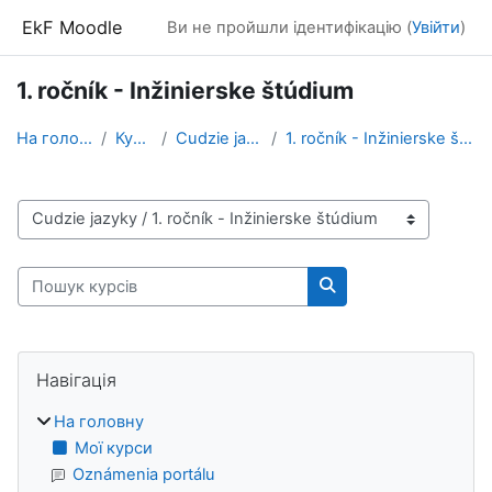
Перейти до головного вмісту
EkF Moodle
Ви не пройшли ідентифікацію (
Увійти
)
1. ročník - Inžinierske štúdium
На головну
Курси
Cudzie jazyky
1. ročník - Inžinierske štúdium
Категорії курсів
Пошук курсів
Пошук курсів
Блоки
Пропустити Навігація
Навігація
На головну
Мої курси
Oznámenia portálu