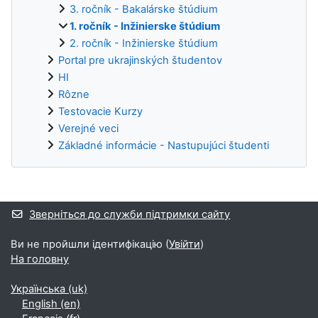
3. ročník - Bakalárske štúdium
1. ročník - Inžinierske štúdium
2. ročník - Inžinierske štúdium
Portal pre ukrajinských študentov
HI
Rôzne
Testovacie Kurzy
Verejné veci
Základné informácie - Nastupujúci študenti
Додаткові блоки
Зверніться до служби підтримки сайту
Ви не пройшли ідентифікацію (
Увійти
)
На головну
Українська ‎(uk)‎
English ‎(en)‎