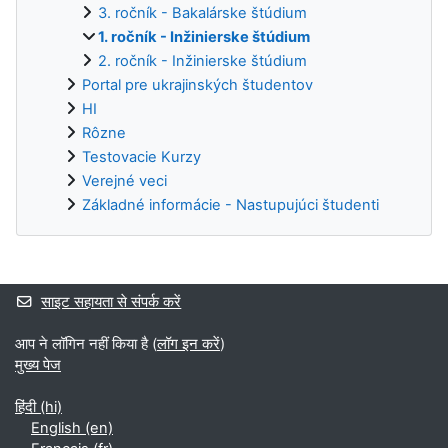
3. ročník - Bakalárske štúdium
1. ročník - Inžinierske štúdium
2. ročník - Inžinierske štúdium
Portal pre ukrajinských študentov
HI
Rôzne
Testovacie Kurzy
Verejné veci
Základné informácie - Nastupujúci študenti
अनुपूरक ब्लॉक
साइट सहायता से संपर्क करें
आप ने लॉगिन नहीं किया है (
लॉग इन करें
)
मुख्य पेज
हिंदी ‎(hi)‎
English ‎(en)‎