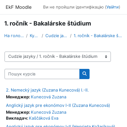
Перейти до головного вмісту
EkF Moodle
Ви не пройшли ідентифікацію (
Увійти
)
1. ročník - Bakalárske štúdium
На головну
Курси
Cudzie jazyky
1. ročník - Bakalárske štúdium
Категорії курсів
Пошук курсів
Пошук курсів
2. Nemecký jazyk (Zuzana Kunecová) I.-II.
Менеджер:
Kunecová Zuzana
Anglický jazyk pre ekonómov I-II (Zuzana Kunecová)
Менеджер:
Kunecová Zuzana
Викладач:
Kaščáková Eva
Anglický jazyk pre ekonómov I-II (Henrieta Kožaríková)