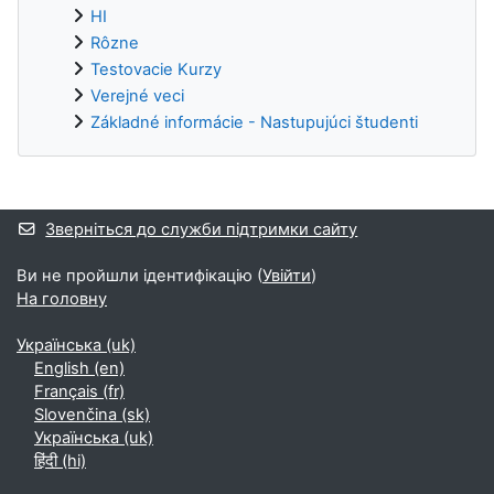
HI
Rôzne
Testovacie Kurzy
Verejné veci
Základné informácie - Nastupujúci študenti
Додаткові блоки
Зверніться до служби підтримки сайту
Ви не пройшли ідентифікацію (
Увійти
)
На головну
Українська ‎(uk)‎
English ‎(en)‎
Français ‎(fr)‎
Slovenčina ‎(sk)‎
Українська ‎(uk)‎
हिंदी ‎(hi)‎