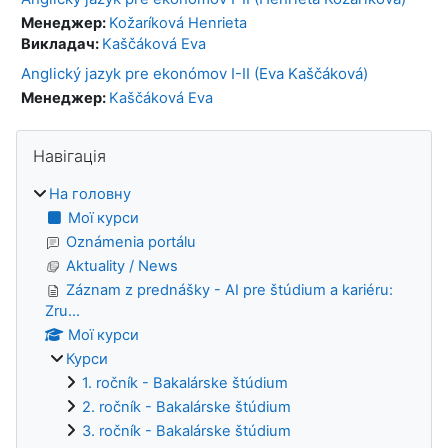
Менеджер:
Kožaríková Henrieta
Викладач:
Kaščáková Eva
Anglický jazyk pre ekonómov I-II (Eva Kaščáková)
Менеджер:
Kaščáková Eva
Блоки
Пропустити Навігація
Навігація
На головну
Мої курси
Oznámenia portálu
Aktuality / News
Záznam z prednášky - AI pre štúdium a kariéru:
Zru...
Мої курси
Курси
1. ročník - Bakalárske štúdium
2. ročník - Bakalárske štúdium
3. ročník - Bakalárske štúdium