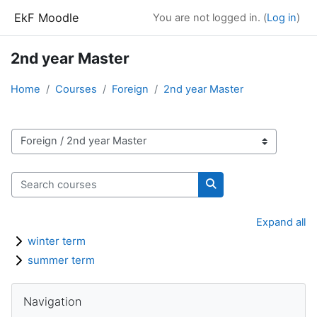
Skip to main content
EkF Moodle
You are not logged in. (
Log in
)
2nd year Master
Home
Courses
Foreign
2nd year Master
Course categories
Search courses
Search courses
Expand all
winter term
summer term
Blocks
Skip Navigation
Navigation