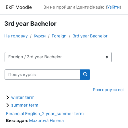
Перейти до головного вмісту
EkF Moodle
Ви не пройшли ідентифікацію (
Увійти
)
3rd year Bachelor
На головну
Курси
Foreign
3rd year Bachelor
Категорії курсів
Пошук курсів
Пошук курсів
Розгорнути всі
winter term
summer term
Financial English_2 year_summer term
Викладач:
Mazurová Helena