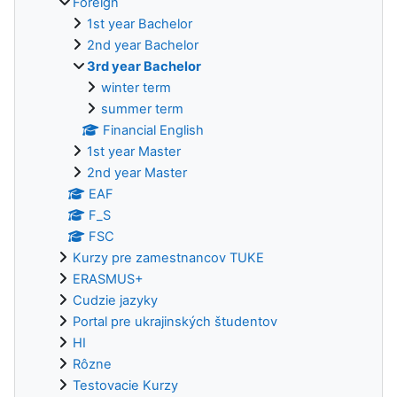
Foreign
1st year Bachelor
2nd year Bachelor
3rd year Bachelor
winter term
summer term
Financial English
1st year Master
2nd year Master
EAF
F_S
FSC
Kurzy pre zamestnancov TUKE
ERASMUS+
Cudzie jazyky
Portal pre ukrajinských študentov
HI
Rôzne
Testovacie Kurzy