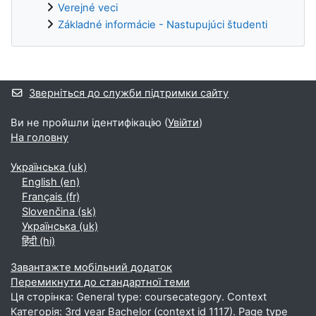
Verejné veci
Základné informácie - Nastupujúci študenti
Додаткові блоки
Зверніться до служби підтримки сайту
Ви не пройшли ідентифікацію (
Увійти
)
На головну
Українська ‎(uk)‎
English ‎(en)‎
Français ‎(fr)‎
Slovenčina ‎(sk)‎
Українська ‎(uk)‎
हिंदी ‎(hi)‎
Завантажте мобільний додаток
Перемикнути до стандартної теми
Ця сторінка: General type: coursecategory. Context
Категорія: 3rd year Bachelor (context id 1117). Page type