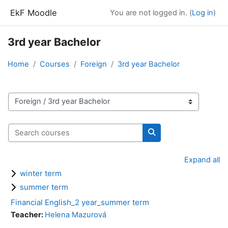
Skip to main content
EkF Moodle
You are not logged in. (
Log in
)
3rd year Bachelor
Home
Courses
Foreign
3rd year Bachelor
Course categories
Search courses
Search courses
Expand all
winter term
summer term
Financial English_2 year_summer term
Teacher:
Helena Mazurová