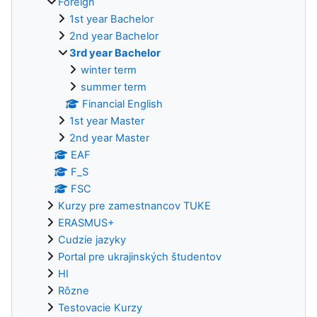
Foreign
1st year Bachelor
2nd year Bachelor
3rd year Bachelor
winter term
summer term
Financial English
1st year Master
2nd year Master
EAF
F_S
FSC
Kurzy pre zamestnancov TUKE
ERASMUS+
Cudzie jazyky
Portal pre ukrajinských študentov
HI
Rôzne
Testovacie Kurzy