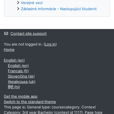
Verejné veci
Základné informácie - Nastupujúci študenti
Supplementary blocks
Contact site support
You are not logged in. (
Log in
)
Home
English ‎(en)‎
English ‎(en)‎
Français ‎(fr)‎
Slovenčina ‎(sk)‎
Українська ‎(uk)‎
हिंदी ‎(hi)‎
Get the mobile app
Switch to the standard theme
This page is: General type: coursecategory. Context
Category: 3rd year Bachelor (context id 1117). Page type