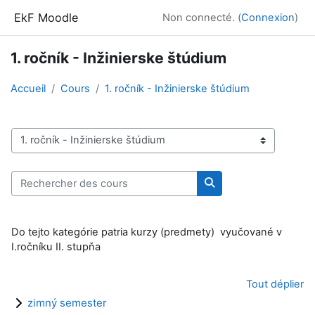
Passer au contenu principal
EkF Moodle
Non connecté. (
Connexion
)
1. ročník - Inžinierske štúdium
Accueil
Cours
1. ročník - Inžinierske štúdium
Catégories de cours
Rechercher des cours
Rechercher des cour
Do tejto kategórie patria kurzy (predmety) vyučované v
I.ročníku II. stupňa
Tout déplier
zimný semester