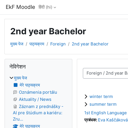
छोड़ कर मुख्य सामग्री पर जाएं
EkF Moodle
हिंदी ‎(hi)‎
2nd year Bachelor
मुख्य पेज
पाठ्यक्रम
Foreign
2nd year Bachelor
ब्लॉक
नेविगेशन को छोड़ें
नेविगेशन
पाठ्यक्रम वर्ग
मुख्य पेज
मेरे पाठ्यक्रम
Oznámenia portálu
winter term
Aktuality / News
summer term
Záznam z prednášky -
1st English Language 
AI pre štúdium a kariéru:
Zru...
प्रबंधक:
Eva Kaščáková
मेरे पाठ्यक्रम