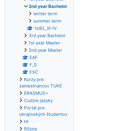
2nd year Bachelor
winter term
summer term
1stEL_III-IV
3rd year Bachelor
1st year Master
2nd year Master
EAF
F_S
FSC
Kurzy pre
zamestnancov TUKE
ERASMUS+
Cudzie jazyky
Portal pre
ukrajinských študentov
HI
Rôzne