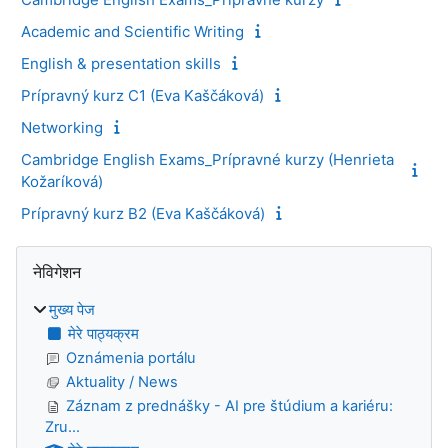
Academic and Scientific Writing
English & presentation skills
Prípravný kurz C1 (Eva Kaščáková)
Networking
Cambridge English Exams_Prípravné kurzy (Henrieta
Kožaríková)
Prípravný kurz B2 (Eva Kaščáková)
ब्लॉक
नेविगेशन को छोड़ें
नेविगेशन
मुख्य पेज
मेरे पाठ्यक्रम
Oznámenia portálu
Aktuality / News
Záznam z prednášky - AI pre štúdium a kariéru:
Zru...