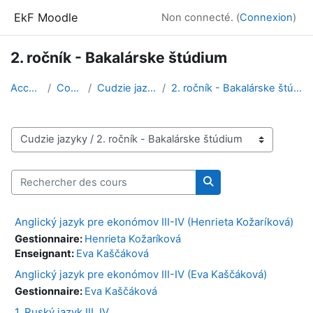
Passer au contenu principal
EkF Moodle
Non connecté. (
Connexion
)
2. ročník - Bakalárske štúdium
Accueil
Cours
Cudzie jazyky
2. ročník - Bakalárske štúdium
Catégories de cours
Rechercher des cours
Rechercher des cour
Anglický jazyk pre ekonómov III-IV (Henrieta Kožaríková)
Gestionnaire:
Henrieta Kožaríková
Enseignant:
Eva Kaščáková
Anglický jazyk pre ekonómov III-IV (Eva Kaščáková)
Gestionnaire:
Eva Kaščáková
1. Ruský jazyk III_IV