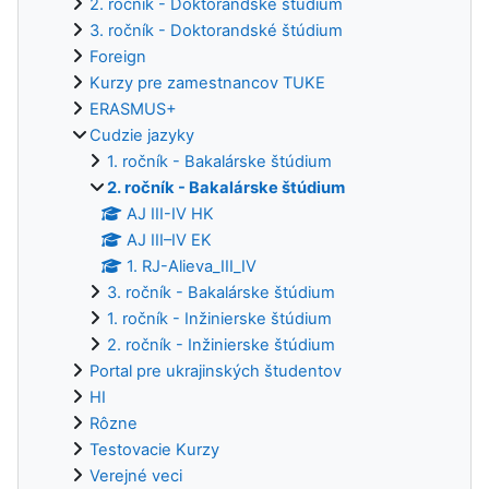
2. ročník - Doktorandské štúdium
3. ročník - Doktorandské štúdium
Foreign
Kurzy pre zamestnancov TUKE
ERASMUS+
Cudzie jazyky
1. ročník - Bakalárske štúdium
2. ročník - Bakalárske štúdium
AJ III-IV HK
AJ III–IV EK
1. RJ-Alieva_III_IV
3. ročník - Bakalárske štúdium
1. ročník - Inžinierske štúdium
2. ročník - Inžinierske štúdium
Portal pre ukrajinských študentov
HI
Rôzne
Testovacie Kurzy
Verejné veci