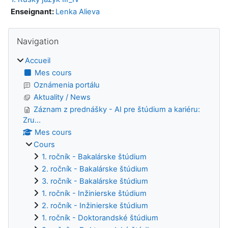
Enseignant:
Lenka Alieva
Blocs
Passer Navigation
Navigation
Accueil
Mes cours
Oznámenia portálu
Aktuality / News
Záznam z prednášky - AI pre štúdium a kariéru:
Zru...
Mes cours
Cours
1. ročník - Bakalárske štúdium
2. ročník - Bakalárske štúdium
3. ročník - Bakalárske štúdium
1. ročník - Inžinierske štúdium
2. ročník - Inžinierske štúdium
1. ročník - Doktorandské štúdium