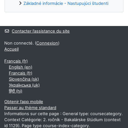
Základné informácie - Nastupujúci študenti
Blocs supplémentaires
Contacter l’assistance du site
Non connecté. (
Connexion
)
Accueil
Français ‎(fr)‎
English ‎(en)‎
Français ‎(fr)‎
Slovenčina ‎(sk)‎
Українська ‎(uk)‎
हिंदी ‎(hi)‎
Obtenir l’app mobile
Passer au thème standard
Informations sur cette page : General type: coursecategory.
Context Catégorie: 2. ročník - Bakalárske štúdium (context
id 1129). Page type course-index-category.