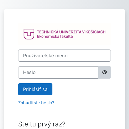
Preskočiť na hlavný obsah
Prihlásenie do 
Používateľské meno
Heslo
Prihlásiť sa
Zabudli ste heslo?
Ste tu prvý raz?